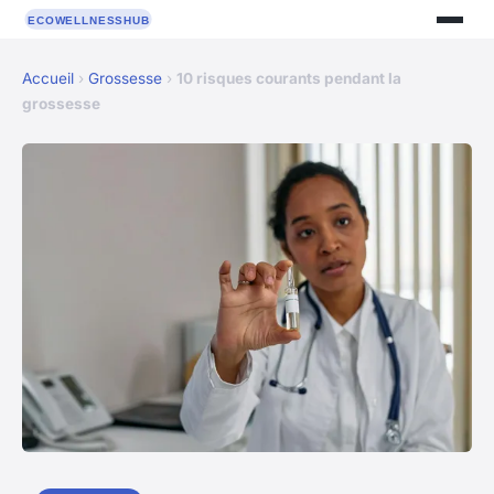
Accueil
›
Grossesse
›
10 risques courants pendant la
grossesse