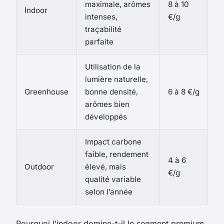
maximale, arômes
8 à 10
Indoor
intenses,
€/g
traçabilité
parfaite
Utilisation de la
lumière naturelle,
Greenhouse
bonne densité,
6 à 8 €/g
arômes bien
développés
Impact carbone
faible, rendement
4 à 6
Outdoor
élevé, mais
€/g
qualité variable
selon l’année
Pourquoi l’indoor domine-t-il le segment premium