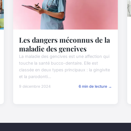
Les dangers méconnus de la
maladie des gencives
La maladie des gencives est une affection qui
touche la santé bucco-dentaire. Elle est
classée en deux types principaux : la gingivite
et la parodonti...
9 décembre 2024
6 min de lecture →