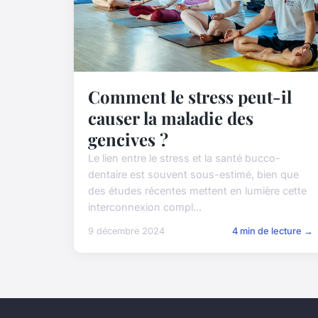
Comment le stress peut-il
causer la maladie des
gencives ?
Le lien entre le stress et la santé bucco-
dentaire est souvent sous-estimé, bien que
des études récentes mettent en lumière cette
interconnexion compl...
9 décembre 2024
4 min de lecture →