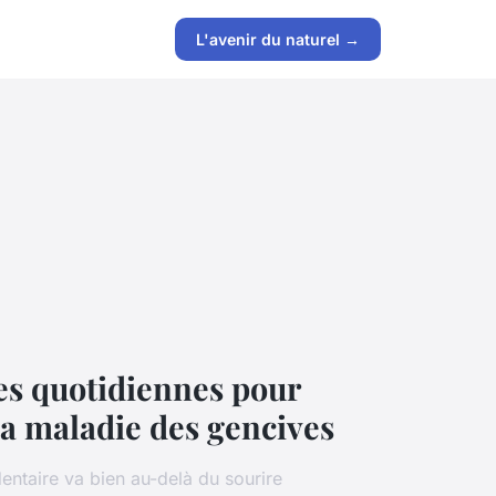
s
L'avenir du naturel →
es quotidiennes pour
la maladie des gencives
entaire va bien au-delà du sourire