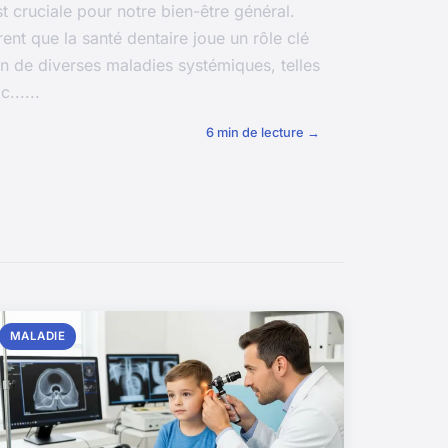
st cruciale pour notre bien-être général.
nt que la santé dentaire joue un rôle clé
n de diverses maladies systémiques, telles
......
6 min de lecture →
MALADIE