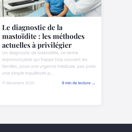
Le diagnostic de la
mastoïdite : les méthodes
actuelles à privilégier
Un diagnostic de mastoïdite, ce terme
imprononçable qui frappe trop souvent les
familles, pose une urgence médicale, pas juste
une simple inquiétude p...
11 décembre 2025
9 min de lecture →