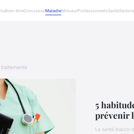
ctu
Bien-être
Grossesse
Maladie
Minceur
Professionnels
Santé
Senior
traitements
5 habitud
prévenir 
La santé bucco-d