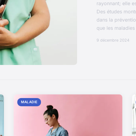
rayonnant; elle e
Des études montre
dans la préventio
que les maladies c
9 décembre 2024
MALADIE