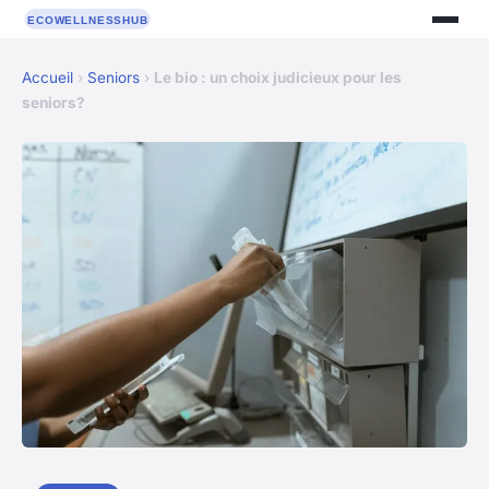
Accueil
›
Seniors
›
Le bio : un choix judicieux pour les
seniors?